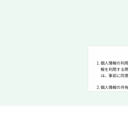
個人情報の利用
報を利用する
は、事前に同
個人情報の共
共有すること
収集当初
法令に基
お預かりした